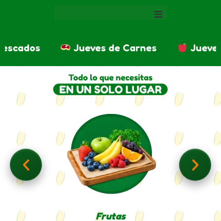
Inicio
Jueves de Carnes
Jueves de Cosecha
Ofertas
Domicilios
Nuestras Sedes
Emisora
Frutas