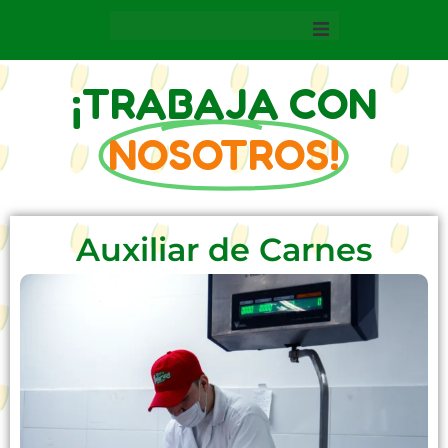
Inicio
¡TRABAJA CON
NOSOTROS!
Ofertas
Auxiliar de Carnes
Domicilios
Nuestras Sedes
Emisora