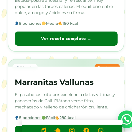
Bebida-postre ancestral y refrescante, muy
popular en las tardes caleñas. El equilibrio entre
dulce, amargo y ácido es su firma.
8 porciones
Media
180 kcal
Ver receta completa →
Pasabocas
30 min
Marranitas Vallunas
El pasabocas frito por excelencia de las vitrinas y
panaderías de Cali. Plátano verde frito,
machacado y relleno de chicharrón crujiente.
8 porciones
Fácil
280 kcal