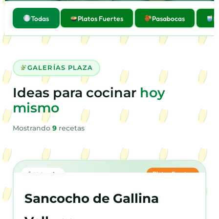
Todas
Platos Fuertes
Pasabocas
B
GALERÍAS PLAZA
Ideas para cocinar
hoy
mismo
Mostrando
9
recetas
Platos Fuertes
120 min
Sancocho de Gallina